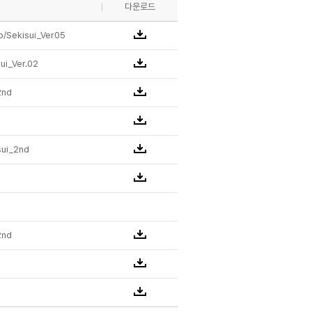
다운로드
o/Sekisui_Ver05
sui_Ver.02
2nd
isui_2nd
2nd